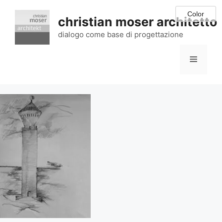
Vai
al
christian moser architetto
contenuto
dialogo come base di progettazione
Menu