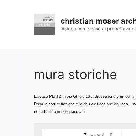
Vai
al
contenuto
christian moser arch
dialogo come base di progettazion
mura storiche
La casa PLATZ in via Ghiaie 18 a Bressanone è un edificio 
Dopo la ristrutturazione e la deumidificazione dei locali in
ristrutturazione delle facciate.