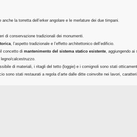
e anche la torretta dell’erker angolare e le merlature dei due timpani.
iteri di conservazione tradizionali dei monumenti.
torica
, l’aspetto tradizionale e l’effetto architettonico dell’edificio.
 il concetto di
mantenimento del sistema statico esistente
, aggiungendo ai s
n legno/calcestruzzo.
ibile di materiali, i ritagli del tetto (loggie) e i comignoli sono stati otticame
icio sono stati restaurati a regola d’arte dalle ditte coinvolte nei lavori, caratte