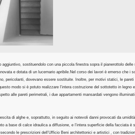
no aggiuntivo, sostituendolo con una piccola finestra sopra il pianerottolo dell
novata e dotata di un lucernario apribile.
Nel corso dei lavori è emerso che i so
, pericolanti, dovevano essere sostituite. Inoltre, per motivi statici, le pareti
questo modo si è potuto realizzare l’intera costruzione del sottotetto in legno
rispetto alle pareti perimetrali, i due appartamenti mansardati vengono illuminat
scita di alghe e, soprattutto, in seguito ai notevoli danni provocati da umidità 
a base di calce idraulica a diffusione, e l’intera superficie della facciata è st
econdo le prescrizioni dell’Ufficio Beni architettonici e artistici , con tradizio