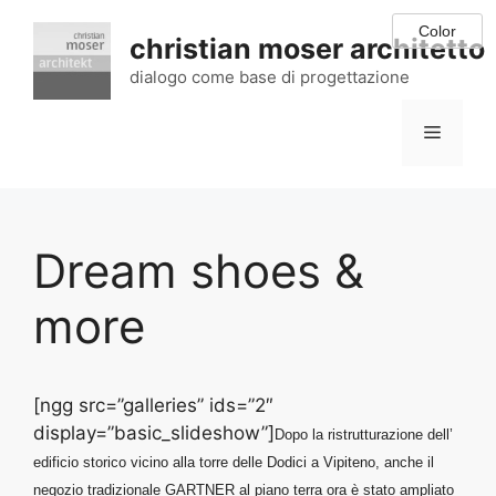
Vai
al
christian moser architetto
contenuto
dialogo come base di progettazione
Menu
Dream shoes &
more
[ngg src=”galleries” ids=”2″
display=”basic_slideshow”]
Dopo la ristrutturazione dell’
edificio storico vicino alla torre delle Dodici a Vipiteno, anche il
negozio tradizionale GARTNER al piano terra ora è stato ampliato