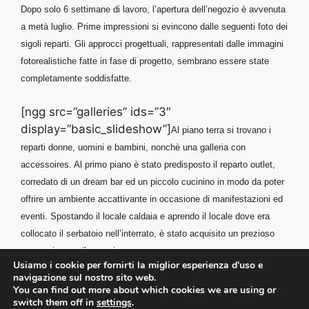
Dopo solo 6 settimane di lavoro, l’apertura dell’negozio è avvenuta
a metà luglio. Prime impressioni si evincono dalle seguenti foto dei
sigoli reparti. Gli approcci progettuali, rappresentati dalle immagini
fotorealistiche fatte in fase di progetto, sembrano essere state
completamente soddisfatte.
[ngg src=”galleries” ids=”3″
display=”basic_slideshow”]
Al piano terra si trovano i
reparti donne, uomini e bambini, nonchè una galleria con
accessoires. Al primo piano è stato predisposto il reparto outlet,
corredato di un dream bar ed un piccolo cucinino in modo da poter
offrire
un ambiente accattivante in occasione di manifestazioni ed
eventi. Spostando il locale caldaia e aprendo il locale dove era
collocato il serbatoio nell’interrato, è stato acquisito un prezioso
magazzino per il negozio.
Usiamo i cookie per fornirti la miglior esperienza d'uso e
navigazione sul nostro sito web.
You can find out more about which cookies we are using or
switch them off in
settings
.