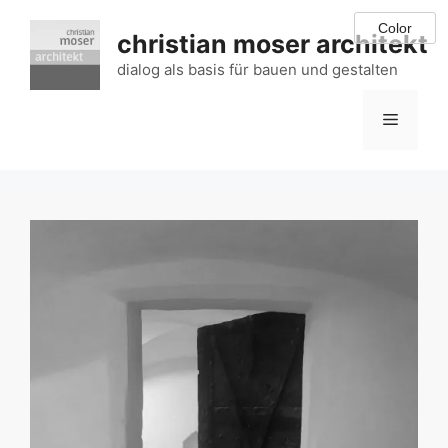
Zum
Inhalt
christian moser architekt
springen
dialog als basis für bauen und gestalten
Menü