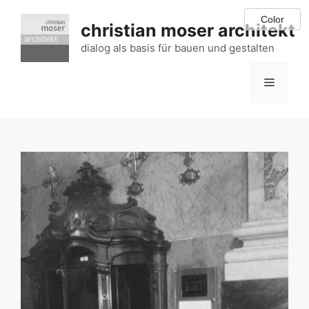
Zum
Inhalt
christian moser architekt
springen
dialog als basis für bauen und gestalten
Menü